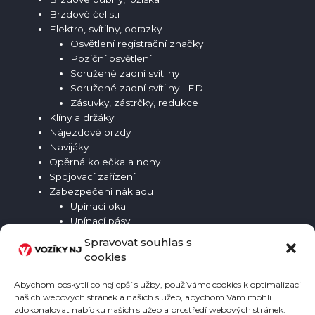
Brzdové čelisti
Elektro, svítilny, odrazky
Osvětlení registrační značky
Poziční osvětlení
Sdružené zadní svítilny
Sdružené zadní svítilny LED
Zásuvky, zástrčky, redukce
Klíny a držáky
Nájezdové brzdy
Navijáky
Opěrná kolečka a nohy
Spojovací zařízení
Zabezpečení nákladu
Upínací oka
Upínací pásy
Zabezpečení přívěsu
Spravovat souhlas s
cookies
Abychom poskytli co nejlepší služby, používáme cookies k optimalizaci
našich webových stránek a našich služeb, abychom Vám mohli
zdokonalovat nabídku našich služeb a prostředí webových stránek.