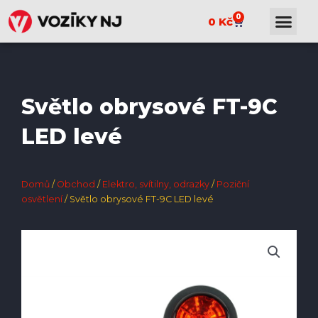
0
0
Kč
Světlo obrysové FT-9C
LED levé
Domů
/
Obchod
/
Elektro, svítilny, odrazky
/
Poziční
osvětlení
/ Světlo obrysové FT-9C LED levé