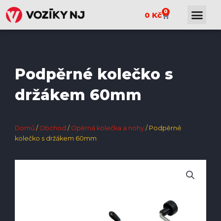
0
0
Kč
Podpěrné kolečko s
držákem 60mm
Domů
/
Obchod
/
Opěrná kolečka a nohy
/ Podpěrné
kolečko s držákem 60mm