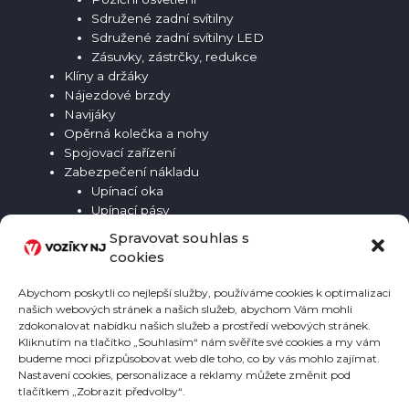
Sdružené zadní svítilny
Sdružené zadní svítilny LED
Zásuvky, zástrčky, redukce
Klíny a držáky
Nájezdové brzdy
Navijáky
Opěrná kolečka a nohy
Spojovací zařízení
Zabezpečení nákladu
Upínací oka
Upínací pásy
Zabezpečení přívěsu
Spravovat souhlas s
cookies
Abychom poskytli co nejlepší služby, používáme cookies k optimalizaci
našich webových stránek a našich služeb, abychom Vám mohli
zdokonalovat nabídku našich služeb a prostředí webových stránek.
Kliknutím na tlačítko „Souhlasím“ nám svěříte své cookies a my vám
budeme moci přizpůsobovat web dle toho, co by vás mohlo zajímat.
Nastavení cookies, personalizace a reklamy můžete změnit pod
tlačítkem „Zobrazit předvolby“.